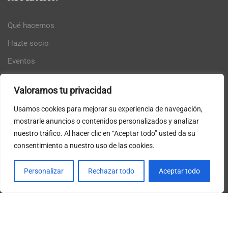
Qué hacemos
Hazte socio
Eventos
Intranet
Valoramos tu privacidad
Usamos cookies para mejorar su experiencia de navegación,
mostrarle anuncios o contenidos personalizados y analizar
nuestro tráfico. Al hacer clic en “Aceptar todo” usted da su
consentimiento a nuestro uso de las cookies.
Personalizar
Rechazar todo
Aceptar todo
Con el patrocinio de la Excma. Diputación Provincial de
Badajoz