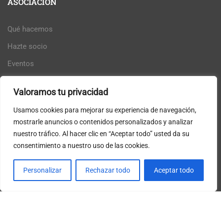
ASOCIACIÓN
Qué hacemos
Hazte socio
Eventos
Intranet
Valoramos tu privacidad
Usamos cookies para mejorar su experiencia de navegación,
mostrarle anuncios o contenidos personalizados y analizar
nuestro tráfico. Al hacer clic en “Aceptar todo” usted da su
consentimiento a nuestro uso de las cookies.
Personalizar
Rechazar todo
Aceptar todo
Con el patrocinio de la Excma. Diputación Provincial de
Badajoz